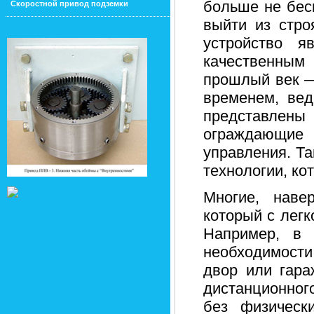
больше не бес
Скоростной привод подземки
выйти из стро
устройство я
качественным
прошлый век —
временем, вед
представлены
ограждающие 
управления. Т
технологии, ко
Многие, наве
который с легк
Например, в 
необходимости
двор или гара
дистанционного
без физическ