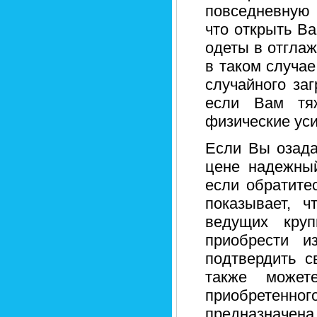
повседневную 
что открыть В
одеты в отглаж
в таком случа
случайного заг
если Вам тяж
физические уси
Если Вы озада
цене надежный
если обратите
показывает, 
ведущих круп
приобрести 
подтвердить с
также может
приобретен
предназначена