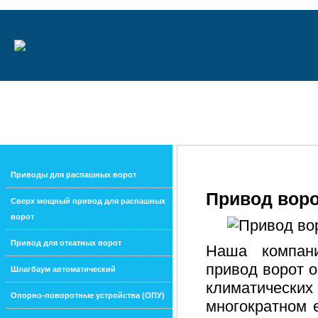
О КОМПАНИИ
РЕГИОНЫ
КАТАЛОГ
КОНТАКТЫ
Приводы для распашных ворот
Привод воро
Cверх мощный привод для распашных
ворот
Привод для откатных ворот
Наша компани
привод ворот о
Шлагбаум автоматический
климатически
Опорно-поворотные устройства (ОПУ)
многократном 